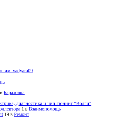
ог им. vadyara09
щь
в
Барахолка
ктрика, диагностика и чип-тюнинг "Волги"
оллектора
1
в
Взаимопомощь
я!
19
в
Ремонт