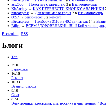
nitroaxpress
→
Нужны запчасти
7
в
Взаимопомощь
ass2060
→
Помогите с запчастью
3
в
Взаимопомощь
KhArchey
→
КАК ПЕРЕНЕСТИ КНОПКУ АВАРИЙКИ
nitroaxpress
→
Давление масло горит
2
в
Взаимопомощь
0057
→
бензонасос
3
в
Ремонт
nitroaxpress
→
Приборка 3110 на 402 двигатель
14
в
Взаи
Billys
→
ВСЕМ ЗДОРОВЕНЬКИ!!!!!!!!!! Кой что продаю, ч
Весь эфир
|
RSS
Блоги
Топ
25.01
Барахолка
16.16
Ремонт
10.33
Взаимопомощь
9.10
Сайт
8.24
Электроника, электрика, диагностика и чип-тюнинг "Во