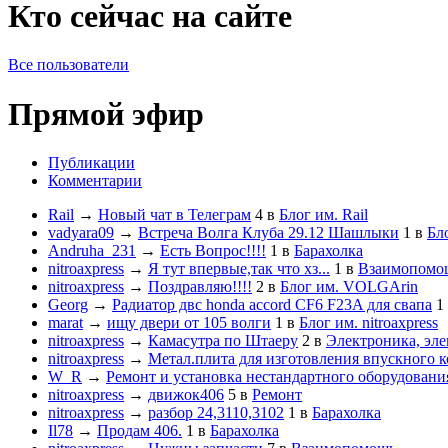
Кто сейчас на сайте
Все пользователи
Прямой эфир
Публикации
Комментарии
Rail
→
Новый чат в Телеграм
4
в
Блог им. Rail
vadyara09
→
Встреча Волга Клуба 29.12 Шашлыки
1
в
Бл
Andruha_231
→
Есть Вопрос!!!!
1
в
Барахолка
nitroaxpress
→
Я тут впервые,так что хз...
1
в
Взаимопомо
nitroaxpress
→
Поздравляю!!!!
2
в
Блог им. VOLGArin
Georg
→
Радиатор двс honda accord CF6 F23A для свапа
1
marat
→
ищу двери от 105 волги
1
в
Блог им. nitroaxpress
nitroaxpress
→
Камасутра по Штаеру
2
в
Электроника, эле
nitroaxpress
→
Метал.плита для изготовления впускного к
W_R
→
Ремонт и установка нестандартного оборудовани
nitroaxpress
→
движок406
5
в
Ремонт
nitroaxpress
→
разбор 24,3110,3102
1
в
Барахолка
Il78
→
Продам 406.
1
в
Барахолка