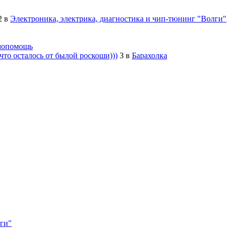
2
в
Электроника, электрика, диагностика и чип-тюнинг "Волги"
мопомощь
то осталось от былой роскоши)))
3
в
Барахолка
лги"