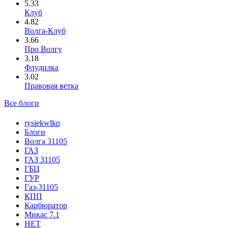
5.33
Клуб
4.82
Волга-Клуб
3.66
Про Волгу
3.18
Флудилка
3.02
Правовая ветка
Все блоги
rysiekwlkp
Блоги
Волга 31105
ГАЗ
ГАЗ 31105
ГБЦ
ГУР
Газ-31105
КПП
Карбюратор
Микас 7.1
НЕТ