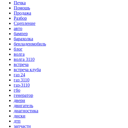
Печка
Помощь
Продажа
Разбор
Сцепление
авто
бампер
барахолка
бенладенмобиль
блог
волга
волга 3110
встреча
встреча клуба
газ 24
газ 3110
газ-3110
гбо
генератор
двери
двигатель
диагностика
диски
дтп
запчасти