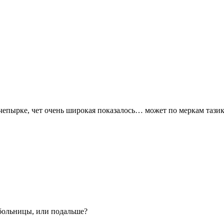
а чепырке, чет очень широкая показалось… может по меркам таз
 больницы, или подальше?