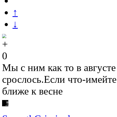
↑
↓
0
Мы с ним как то в август
срослось.Если что-имейте 
ближе к весне