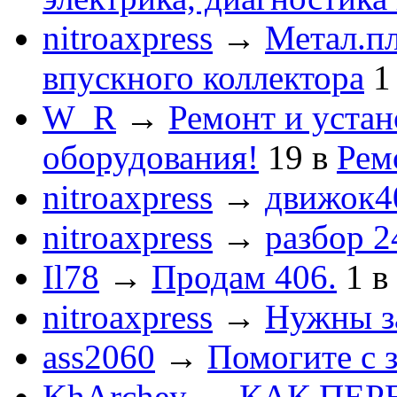
nitroaxpress
→
Метал.пл
впускного коллектора
1
W_R
→
Ремонт и устан
оборудования!
19
в
Рем
nitroaxpress
→
движок4
nitroaxpress
→
разбор 2
Il78
→
Продам 406.
1
в
nitroaxpress
→
Нужны з
ass2060
→
Помогите с 
KhArchey
→
КАК ПЕР