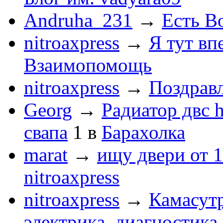
Andruha_231
→
Есть Во
nitroaxpress
→
Я тут впе
Взаимопомощь
nitroaxpress
→
Поздравл
Georg
→
Радиатор двс 
свапа
1
в
Барахолка
marat
→
ищу двери от 1
nitroaxpress
nitroaxpress
→
Камасут
электрика, диагностика