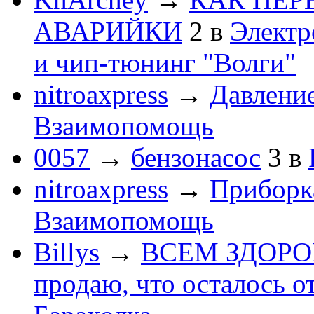
АВАРИЙКИ
2
в
Электр
и чип-тюнинг "Волги"
nitroaxpress
→
Давление
Взаимопомощь
0057
→
бензонасос
3
в
nitroaxpress
→
Приборка
Взаимопомощь
Billys
→
ВСЕМ ЗДОРОВЕ
продаю, что осталось о