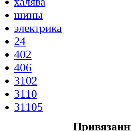
халява
шины
электрика
24
402
406
3102
3110
31105
Привязанн