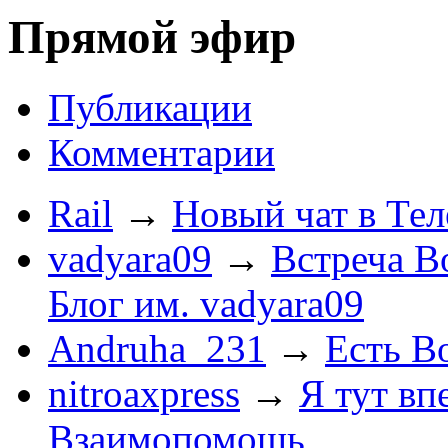
Прямой эфир
Публикации
Комментарии
Rail
→
Новый чат в Тел
vadyara09
→
Встреча В
Блог им. vadyara09
Andruha_231
→
Есть Во
nitroaxpress
→
Я тут впе
Взаимопомощь