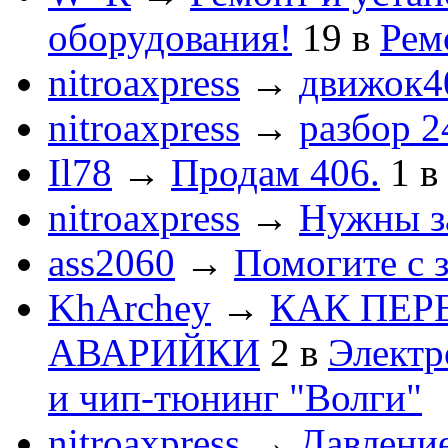
оборудования!
19
в
Рем
nitroaxpress
→
движок4
nitroaxpress
→
разбор 2
Il78
→
Продам 406.
1
в
nitroaxpress
→
Нужны з
ass2060
→
Помогите с 
KhArchey
→
КАК ПЕР
АВАРИЙКИ
2
в
Электр
и чип-тюнинг "Волги"
nitroaxpress
→
Давление