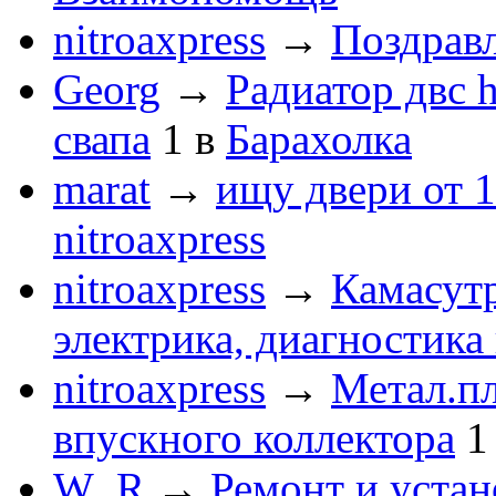
nitroaxpress
→
Поздравл
Georg
→
Радиатор двс 
свапа
1
в
Барахолка
marat
→
ищу двери от 1
nitroaxpress
nitroaxpress
→
Камасут
электрика, диагностика
nitroaxpress
→
Метал.пл
впускного коллектора
1
W_R
→
Ремонт и устан