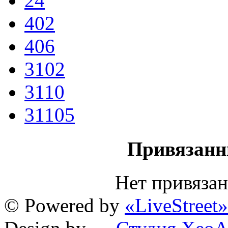
24
402
406
3102
3110
31105
Привязанн
Нет привяза
© Powered by
«LiveStreet»