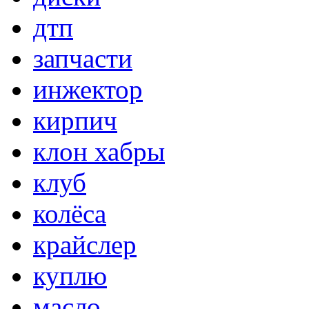
дтп
запчасти
инжектор
кирпич
клон хабры
клуб
колёса
крайслер
куплю
масло