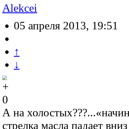
Alekcei
05 апреля 2013, 19:51
↑
↓
0
А на холостых???...«начи
стрелка масла падает вниз