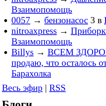
Взаимопомощь
0057
→
бензонасос
3
в
nitroaxpress
→
Приборка
Взаимопомощь
Billys
→
ВСЕМ ЗДОРОВЕ
продаю, что осталось о
Барахолка
Весь эфир
|
RSS
Блоги