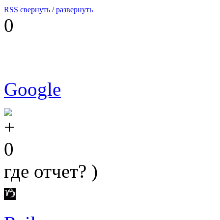
RSS
свернуть
/
развернуть
0
Google
0
где отчет? )