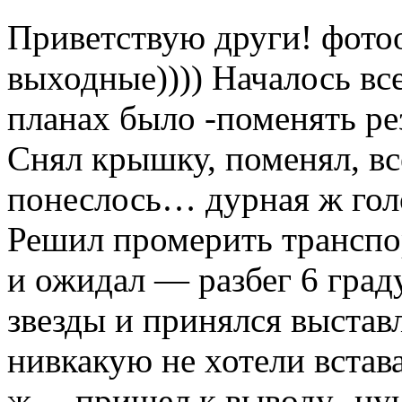
Приветствую други! фотоо
выходные)))) Началось вс
планах было -поменять ре
Снял крышку, поменял, вс
понеслось… дурная ж голо
Решил промерить транспо
и ожидал — разбег 6 град
звезды и принялся выставл
нивкакую не хотели встава
ж… пришел к выводу- нун