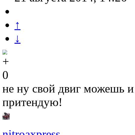
↑
↓
0
не ну свой двиг можешь и 
притендую!
nitroaxpress