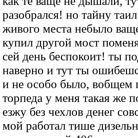
как те ваще не дышали, т
разобрался! но тайну таил
живого места небыло ващ
купил другой мост поменя
сей день беспокоит! ты п
наверно и тут ты ошибешс
и не особо было, вобщем 
торпеда у меня такая же п
езжу без чехлов денег сов
мой работал тише дизельн