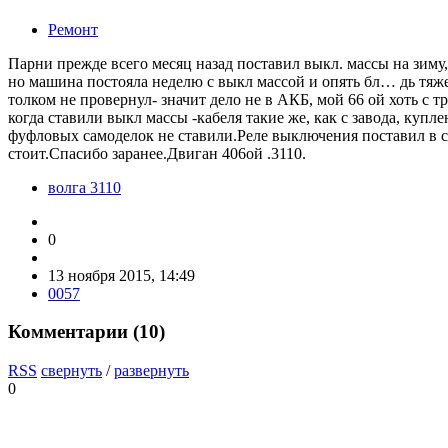
Ремонт
Парни прежде всего месяц назад поставил выкл. массы на зиму,
но машина постояла неделю с выкл массой и опять бл… дь тяж
толком не провернул- значит дело не в АКБ, мой 66 ой хоть с т
когда ставили выкл массы -кабеля такие же, как с завода, куп
фуфловых самоделок не ставили.Реле выключения поставил в сало
стоит.Спасибо заранее.Двиган 406ой .3110.
волга 3110
0
13 ноября 2015, 14:49
0057
Комментарии (
10
)
RSS
свернуть
/
развернуть
0