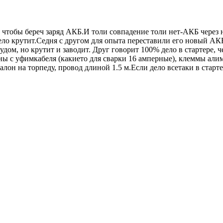
 чтобы береч заряд АКБ.И толи совпадение толи нет-АКБ через не
ело крутит.Седня с другом для опыта переставили его новый АК
рудом, но крутит и заводит. Друг говорит 100% дело в стартере, 
лены с уфимкабеля (какието для сварки 16 амперные), клеммы али
н на торпеду, провод длиной 1.5 м.Если дело всетаки в стартере