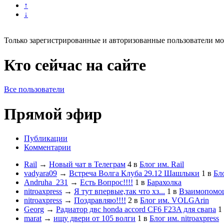
↑
↓
Только зарегистрированные и авторизованные пользователи мо
Кто сейчас на сайте
Все пользователи
Прямой эфир
Публикации
Комментарии
Rail
→
Новый чат в Телеграм
4
в
Блог им. Rail
vadyara09
→
Встреча Волга Клуба 29.12 Шашлыки
1
в
Бл
Andruha_231
→
Есть Вопрос!!!!
1
в
Барахолка
nitroaxpress
→
Я тут впервые,так что хз...
1
в
Взаимопомо
nitroaxpress
→
Поздравляю!!!!
2
в
Блог им. VOLGArin
Georg
→
Радиатор двс honda accord CF6 F23A для свапа
1
marat
→
ищу двери от 105 волги
1
в
Блог им. nitroaxpress