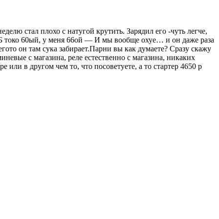
делю стал плохо с натугой крутить. Зарядил его -чуть легче,
Б токо 60ый, у меня 66ой — И мы вообще охуе… и он даже раза
чегото он там сука забирает.Парни вы как думаете? Сразу скажу
миневые с магазина, реле естественно с магазина, никаких
 или в другом чем то, что посоветуете, а то стартер 4650 р