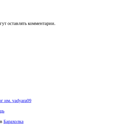
гут оставлять комментарии.
ог им. vadyara09
щь
в
Барахолка