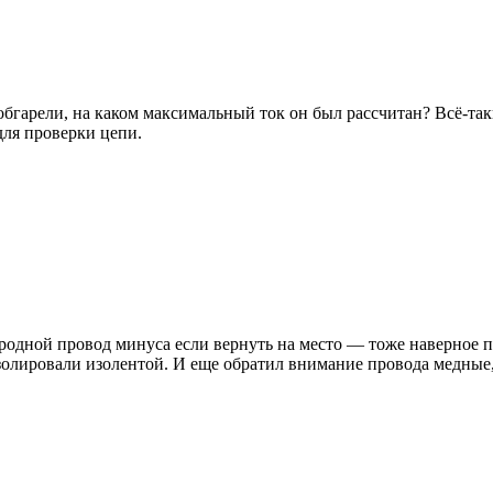
обгарели, на каком максимальный ток он был рассчитан? Всё-та
для проверки цепи.
одной провод минуса если вернуть на место — тоже наверное пок
изолировали изолентой. И еще обратил внимание провода медные