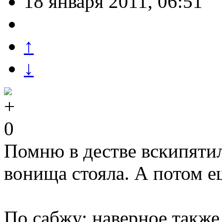
18 января 2011, 06:51
↑
↓
0
Помню в дестве вскипяти
вонища стояла. А потом 
По сабжу: наверное также