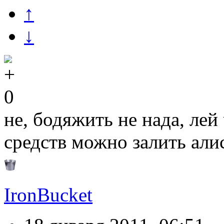
↑
↓
0
не, бодяжить не нада, ле
средств можно залить ал
IronBucket