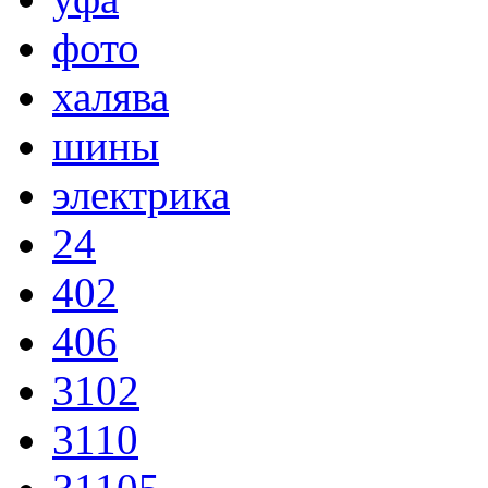
фото
халява
шины
электрика
24
402
406
3102
3110