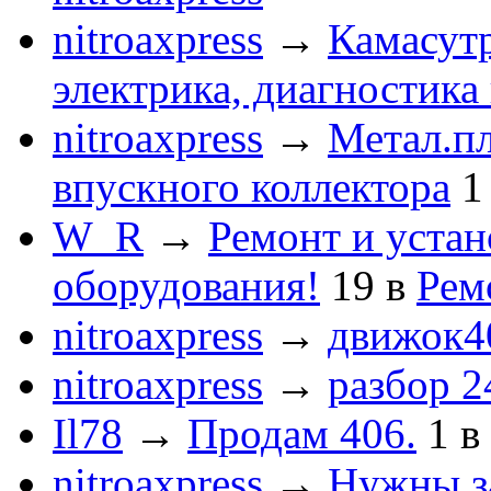
nitroaxpress
→
Камасут
электрика, диагностика
nitroaxpress
→
Метал.пл
впускного коллектора
1
W_R
→
Ремонт и устан
оборудования!
19
в
Рем
nitroaxpress
→
движок4
nitroaxpress
→
разбор 2
Il78
→
Продам 406.
1
в
nitroaxpress
→
Нужны з