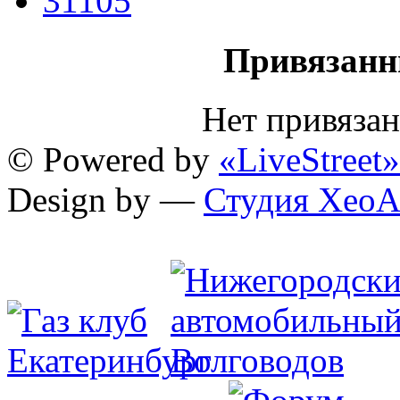
31105
Привязанн
Нет привяза
© Powered by
«LiveStreet»
Design by —
Студия XeoA