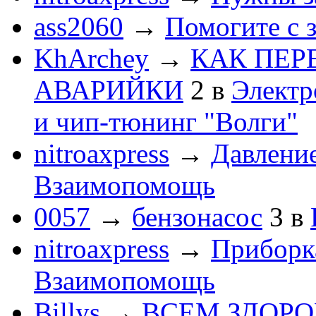
ass2060
→
Помогите с 
KhArchey
→
КАК ПЕР
АВАРИЙКИ
2
в
Электр
и чип-тюнинг "Волги"
nitroaxpress
→
Давление
Взаимопомощь
0057
→
бензонасос
3
в
nitroaxpress
→
Приборка
Взаимопомощь
Billys
→
ВСЕМ ЗДОРОВЕ