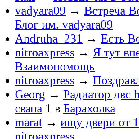
vadyara09
→
Встреча В
Блог им. vadyara09
Andruha_231
→
Есть Во
nitroaxpress
→
Я тут впе
Взаимопомощь
nitroaxpress
→
Поздравл
Georg
→
Радиатор двс 
свапа
1
в
Барахолка
marat
→
ищу двери от 1
nitroaxpress