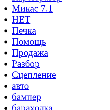
Микас 7.1
НЕТ
Печка
Помощь
Продажа
Разбор
Сцепление
авто
бампер
барахолка