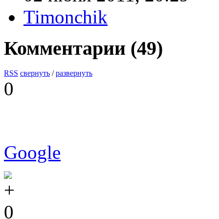
Timonchik
Комментарии (
49
)
RSS
свернуть
/
развернуть
0
Google
0