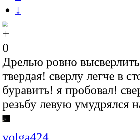
↓
0
Дрелью ровно высверлить 
твердая! сверлу легче в 
буравить! я пробовал! св
резьбу левую умудрялся на
volga424