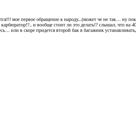
я!!! мое первое обращение к народу...(может че не так… ну пок
карбюратор!?.. и вообще стоит ли это делать!? слышал, что на 4
ь… или в скоре придется второй бак в багажник устанавливать, ч