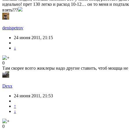
идеально! прет 130 легко и расход 10-12… он то меня и подтал
взять!??
denispetrov
24 июня 2011, 21:15
↓
0
Там скорее всего жиклеры надо другие ставить, чтоб мощща н
Dexx
24 июня 2011, 21:53
↑
↓
0