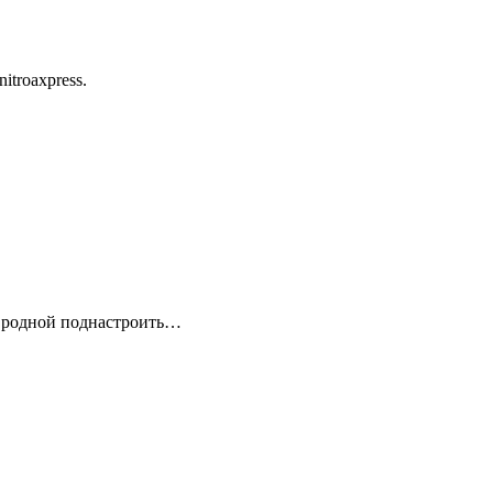
itroaxpress.
ся родной поднастроить…