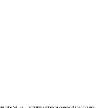
зял себе УАЗик… воткнул карбер от семерки! говорит все