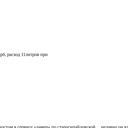
рб, расход 11литров при
агностом в сервисе «дамир» по старосипайловской… недавно он в