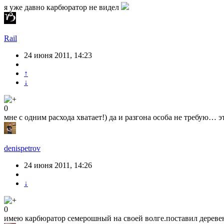
я уже давно карбюратор не видел
Rail
24 июня 2011, 14:23
↑
↓
0
мне с одним расхода хватает!) да и разгона особа не требую… э
denispetrov
24 июня 2011, 14:26
↓
0
имею карбюратор семерошный на своей волге.поставил деревенск