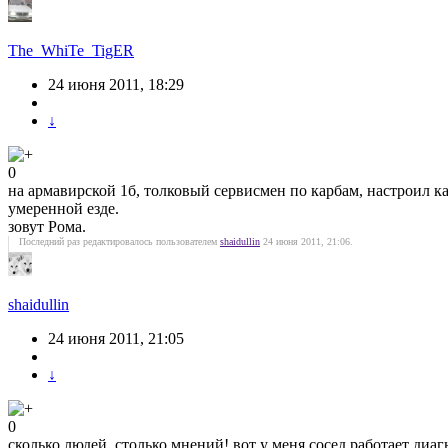
The_WhiTe_TigER
24 июня 2011, 18:29
↓
0
на армавирской 1б, толковый сервисмен по карбам, настроил ка
умеренной езде.
зовут Рома.
Последний раз редактировалось пользователем
shaidullin
24 июня 2011, 21:06.
shaidullin
24 июня 2011, 21:05
↓
0
сколько людей, столько мнений! вот у меня сосед работает ди