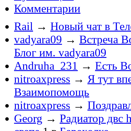
Комментарии
Rail
→
Новый чат в Тел
vadyara09
→
Встреча В
Блог им. vadyara09
Andruha_231
→
Есть Во
nitroaxpress
→
Я тут впе
Взаимопомощь
nitroaxpress
→
Поздравл
Georg
→
Радиатор двс 