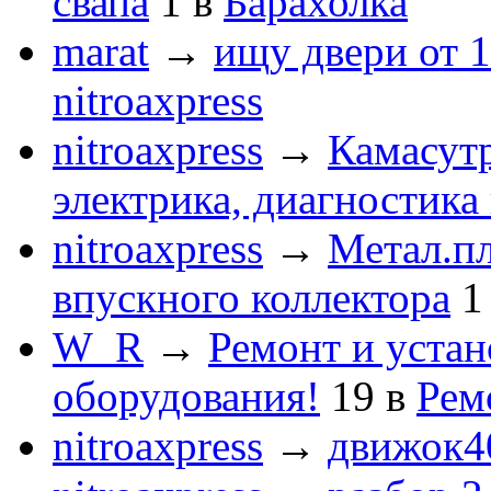
свапа
1
в
Барахолка
marat
→
ищу двери от 1
nitroaxpress
nitroaxpress
→
Камасут
электрика, диагностика
nitroaxpress
→
Метал.пл
впускного коллектора
1
W_R
→
Ремонт и устан
оборудования!
19
в
Рем
nitroaxpress
→
движок4