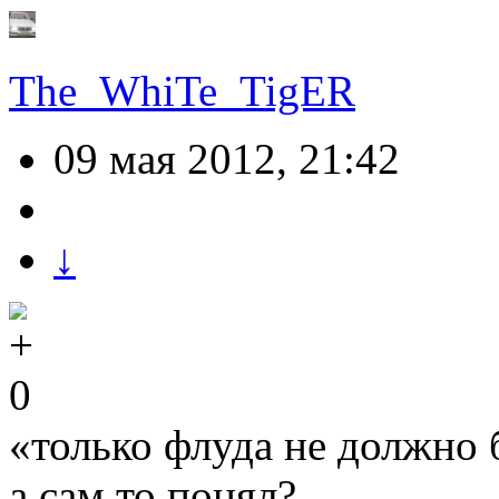
The_WhiTe_TigER
09 мая 2012, 21:42
↓
0
«только флуда не должно б
а сам то понял?