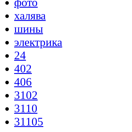
фото
халява
шины
электрика
24
402
406
3102
3110
31105