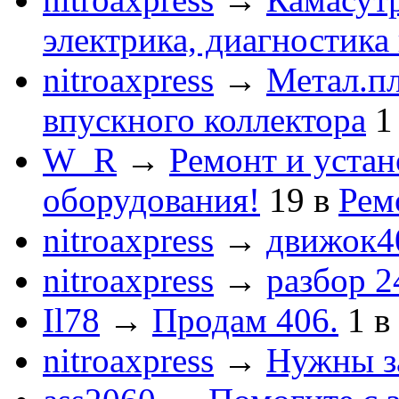
электрика, диагностика
nitroaxpress
→
Метал.пл
впускного коллектора
1
W_R
→
Ремонт и устан
оборудования!
19
в
Рем
nitroaxpress
→
движок4
nitroaxpress
→
разбор 2
Il78
→
Продам 406.
1
в
nitroaxpress
→
Нужны з