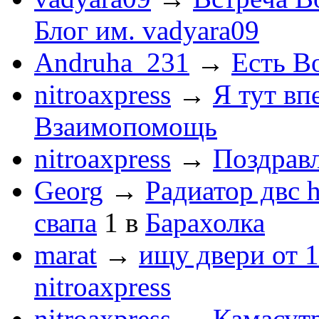
Блог им. vadyara09
Andruha_231
→
Есть Во
nitroaxpress
→
Я тут впе
Взаимопомощь
nitroaxpress
→
Поздравл
Georg
→
Радиатор двс 
свапа
1
в
Барахолка
marat
→
ищу двери от 1
nitroaxpress
nitroaxpress
→
Камасут