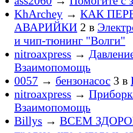
ass2060
→
Помогите с 
KhArchey
→
КАК ПЕР
АВАРИЙКИ
2
в
Электр
и чип-тюнинг "Волги"
nitroaxpress
→
Давление
Взаимопомощь
0057
→
бензонасос
3
в
nitroaxpress
→
Приборка
Взаимопомощь
Billys
→
ВСЕМ ЗДОРОВЕ